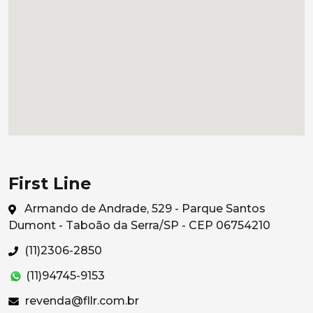
First Line
Armando de Andrade, 529 - Parque Santos
Dumont - Taboão da Serra/SP - CEP 06754210
(11)2306-2850
(11)94745-9153
revenda@fllr.com.br